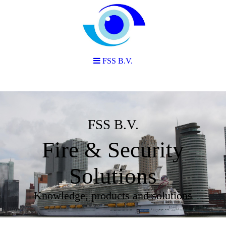
FSS B.V.
FSS B.V.
Fire & Security
Solutions
Knowledge, products and solutions