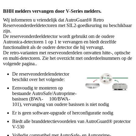
BHH melders vervangen door V-Series melders.
Wij informeren u vriendelijk dat AutroGuard® Retro
Reserveonderdeeldetectoren met SIL2-goedkeuring nu beschikbaar
zijn.
De reserveonderdeeldetector wordt gebruikt om de oudere
Autronica-detectoren 1 op 1 te vervangen en biedt dezelfde
functionaliteit als de oudere detector die hij vervangt.
De retro-varianten met reserveonderdelen omvatten hitte-, optische
en multi-detectoren. Zie het overzicht met onderdeelnummers op de
volgende pagina..
De reserveonderdelendetector
beschikt over het volgende:
Eenvoudig te monteren op
bestaande AutroSafe/Autroprime-
basissen (BWA- 100/BWA-
101), vervanging van oudere basissen is niet nodig
Er is geen software-upgrade of herconfiguratie nodig
Biedt alle branddetectievoordelen van AutroGuard® protector
V-530
Volledig compatibel met AutroSafe- en Autroprime-