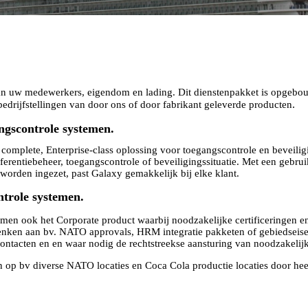
an uw medewerkers, eigendom en lading. Dit dienstenpakket is opgebouw
.
bedrijfstellingen van door ons of door fabrikant geleverde producten
ngscontrole systemen.
omplete, Enterprise-class oplossing voor toegangscontrole en beveili
ferentiebeheer, toegangscontrole of beveiligingssituatie. Met een gebrui
 worden ingezet, past Galaxy gemakkelijk bij elke klant.
trole systemen.
men ook het Corporate product waarbij noodzakelijke certificeringen en
nken aan bv. NATO approvals, HRM integratie pakketen of gebiedseise
ontacten en en waar nodig de rechtstreekse aansturing van noodzakeli
 op bv diverse NATO locaties en Coca Cola productie locaties door he