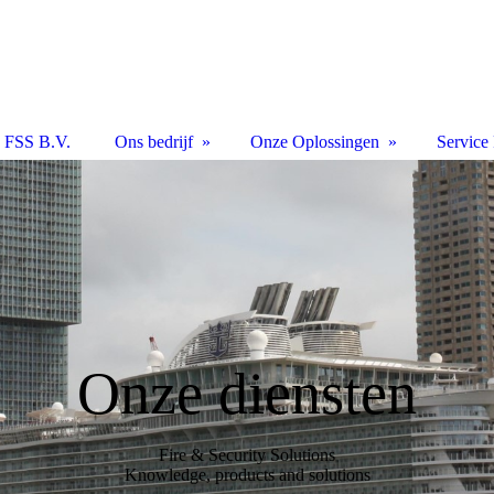
FSS B.V.
Ons bedrijf
Onze Oplossingen
Service 
Onze diensten
Fire & Security Solutions
Knowledge, products and solutions