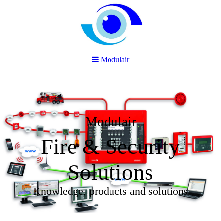
Modulair
Modulair
Fire & Security
Solutions
Knowledge, products and solutions